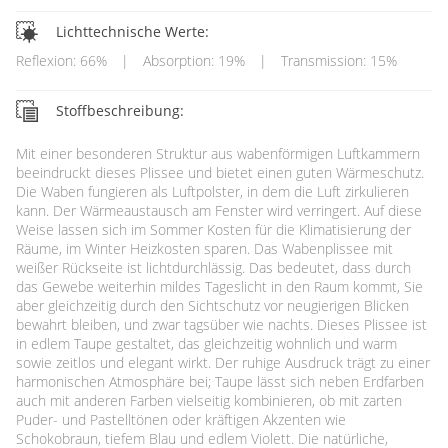
Lichttechnische Werte:
Reflexion: 66%
|
Absorption: 19%
|
Transmission: 15%
Stoffbeschreibung:
Mit einer besonderen Struktur aus wabenförmigen Luftkammern
beeindruckt dieses Plissee und bietet einen guten Wärmeschutz.
Die Waben fungieren als Luftpolster, in dem die Luft zirkulieren
kann. Der Wärmeaustausch am Fenster wird verringert. Auf diese
Weise lassen sich im Sommer Kosten für die Klimatisierung der
Räume, im Winter Heizkosten sparen. Das Wabenplissee mit
weißer Rückseite ist lichtdurchlässig. Das bedeutet, dass durch
das Gewebe weiterhin mildes Tageslicht in den Raum kommt, Sie
aber gleichzeitig durch den Sichtschutz vor neugierigen Blicken
bewahrt bleiben, und zwar tagsüber wie nachts. Dieses Plissee ist
in edlem Taupe gestaltet, das gleichzeitig wohnlich und warm
sowie zeitlos und elegant wirkt. Der ruhige Ausdruck trägt zu einer
harmonischen Atmosphäre bei; Taupe lässt sich neben Erdfarben
auch mit anderen Farben vielseitig kombinieren, ob mit zarten
Puder- und Pastelltönen oder kräftigen Akzenten wie
Schokobraun, tiefem Blau und edlem Violett. Die natürliche,