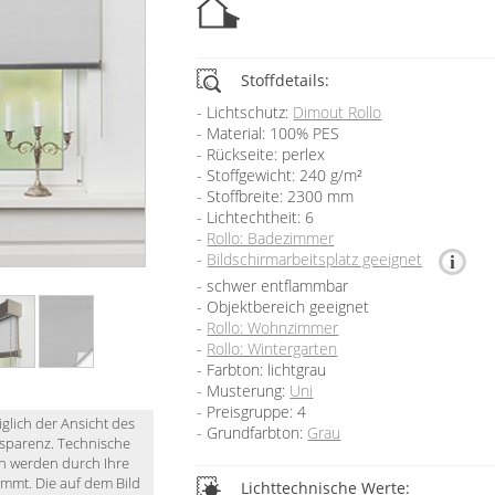
Stoffdetails:
Lichtschutz:
Dimout Rollo
Material: 100% PES
Rückseite: perlex
Stoffgewicht: 240 g/m²
Stoffbreite: 2300 mm
Lichtechtheit: 6
Rollo: Badezimmer
Bildschirmarbeitsplatz geeignet
schwer entflammbar
Objektbereich geeignet
Rollo: Wohnzimmer
Rollo: Wintergarten
Farbton: lichtgrau
Musterung:
Uni
Preisgruppe: 4
iglich der Ansicht des
Grundfarbton:
Grau
nsparenz. Technische
en werden durch Ihre
immt. Die auf dem Bild
Lichttechnische Werte: