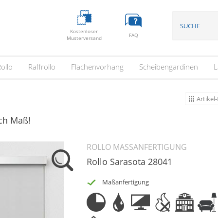
Kostenloser
FAQ
Musterversand
ollo
Raffrollo
Flächenvorhang
Scheibengardinen
L
Artikel-
ach Maß!
ROLLO MASSANFERTIGUNG
Rollo Sarasota 28041
Maßanfertigung