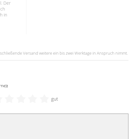
l. Der
ich
h in
 anschließende Versand weitere ein bis zwei Werktage in Anspruch nimmt.
rne)
:
gut