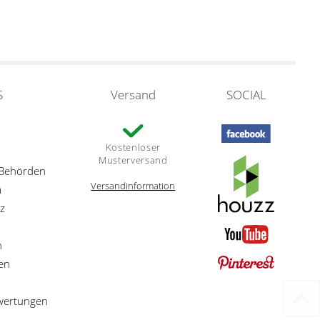
S
Versand
SOCIAL
Kostenloser
Musterversand
 Behörden
Versandinformation
m
z
n
en
ewertungen