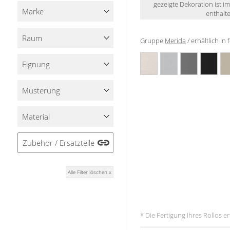
gezeigte Dekoration ist i
Stoffe
Marke
enthalte
Panneaux
Raum
Gruppe
Merida
/ erhältlich i
Eignung
Musterung
Material
Zubehör / Ersatzteile
Alle Filter löschen x
* Die Fertigung Ihres Rollos 