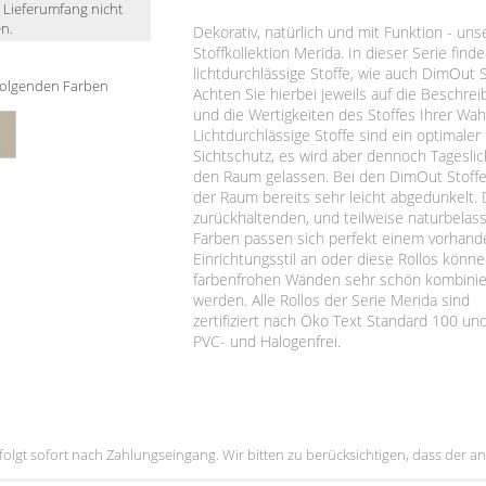
m Lieferumfang nicht
n.
Dekorativ, natürlich und mit Funktion - uns
Stoffkollektion Merida. In dieser Serie find
lichtdurchlässige Stoffe, wie auch DimOut S
n folgenden Farben
Achten Sie hierbei jeweils auf die Beschre
und die Wertigkeiten des Stoffes Ihrer Wah
Lichtdurchlässige Stoffe sind ein optimaler
Sichtschutz, es wird aber dennoch Tageslic
den Raum gelassen. Bei den DimOut Stoffe
der Raum bereits sehr leicht abgedunkelt. 
zurückhaltenden, und teilweise naturbela
Farben passen sich perfekt einem vorhan
Einrichtungsstil an oder diese Rollos könn
farbenfrohen Wänden sehr schön kombinie
werden. Alle Rollos der Serie Merida sind
zertifiziert nach Öko Text Standard 100 un
PVC- und Halogenfrei.
erfolgt sofort nach Zahlungseingang. Wir bitten zu berücksichtigen, dass der