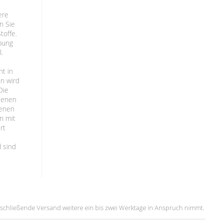
ere
en Sie
toffe.
ibung
l.
ht in
n wird
Die
ssenen
denen
en mit
rt
d sind
 anschließende Versand weitere ein bis zwei Werktage in Anspruch nimmt.