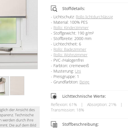
Stoffdetails:
Lichtschutz:
Rollo lichtdurchlässig
Material: 100% PES
Rollo: Kinderzimmer
Stoffgewicht: 190 g/m²
Stoffbreite: 2000 mm
Lichtechtheit: 6
Rollo: Badezimmer
Rollo: Wohnzimmer
PVC-/Halogenfrei
Farbton: cremeweiß
Musterung:
Uni
Preisgruppe: 1
Grundfarbton:
Beige
Lichttechnische Werte:
Reflexion: 61%
|
Absorption: 21%
|
iglich der Ansicht des
Transmission: 18%
nsparenz. Technische
en werden durch Ihre
Stoffbeschreibung:
immt. Die auf dem Bild