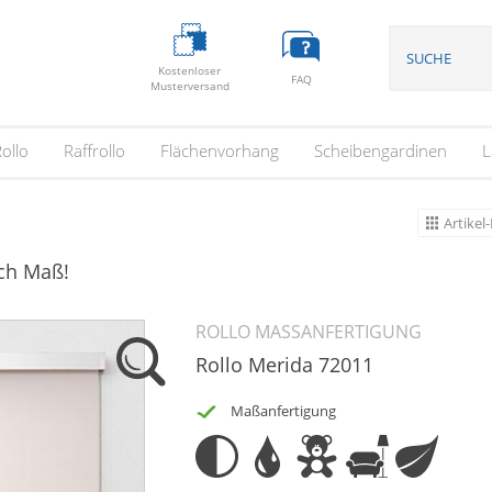
Kostenloser
FAQ
Musterversand
ollo
Raffrollo
Flächenvorhang
Scheibengardinen
L
Artikel-
ach Maß!
ROLLO MASSANFERTIGUNG
Rollo Merida 72011
Maßanfertigung