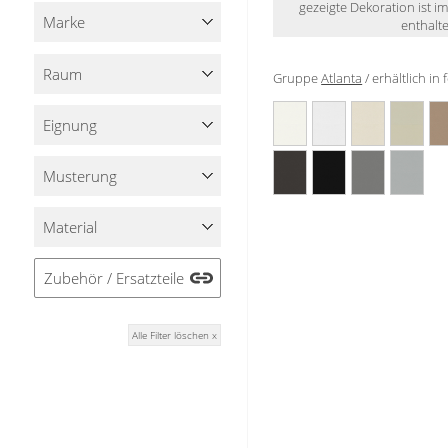
gezeigte Dekoration ist i
Stoffe
Marke
enthalte
Panneaux
Raum
Gruppe
Atlanta
/ erhältlich i
Eignung
Musterung
Material
Zubehör / Ersatzteile
Alle Filter löschen x