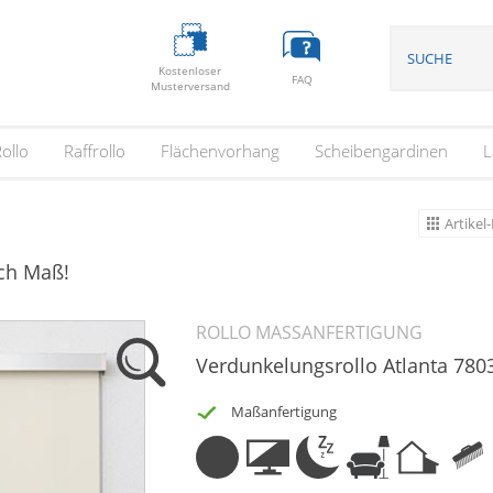
Kostenloser
FAQ
Musterversand
ollo
Raffrollo
Flächenvorhang
Scheibengardinen
L
Artikel-
ach Maß!
ROLLO MASSANFERTIGUNG
Verdunkelungsrollo Atlanta 780
Maßanfertigung