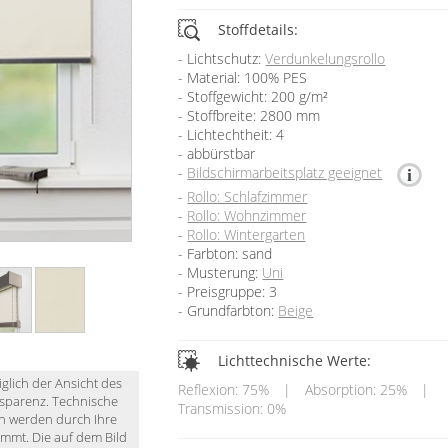
Stoffdetails:
Lichtschutz:
Verdunkelungsrollo
Material: 100% PES
Stoffgewicht: 200 g/m²
Stoffbreite: 2800 mm
Lichtechtheit: 4
abbürstbar
Bildschirmarbeitsplatz geeignet
Rollo: Schlafzimmer
Rollo: Wohnzimmer
Rollo: Wintergarten
Farbton: sand
Musterung:
Uni
Preisgruppe: 3
Grundfarbton:
Beige
Lichttechnische Werte:
iglich der Ansicht des
Reflexion: 75%
|
Absorption: 25%
|
nsparenz. Technische
Transmission: 0%
en werden durch Ihre
immt. Die auf dem Bild