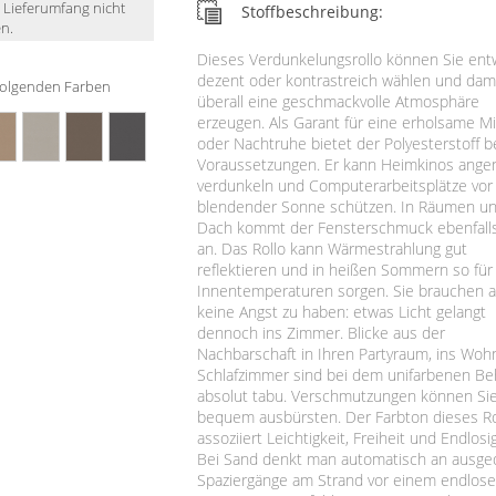
m Lieferumfang nicht
Stoffbeschreibung:
n.
Dieses Verdunkelungsrollo können Sie en
dezent oder kontrastreich wählen und dam
n folgenden Farben
überall eine geschmackvolle Atmosphäre
erzeugen. Als Garant für eine erholsame Mi
oder Nachtruhe bietet der Polyesterstoff b
Voraussetzungen. Er kann Heimkinos ang
verdunkeln und Computerarbeitsplätze vor
blendender Sonne schützen. In Räumen u
Dach kommt der Fensterschmuck ebenfalls
an. Das Rollo kann Wärmestrahlung gut
reflektieren und in heißen Sommern so für
Innentemperaturen sorgen. Sie brauchen 
keine Angst zu haben: etwas Licht gelangt
dennoch ins Zimmer. Blicke aus der
Nachbarschaft in Ihren Partyraum, ins Woh
Schlafzimmer sind bei dem unifarbenen B
absolut tabu. Verschmutzungen können Si
bequem ausbürsten. Der Farbton dieses Ro
assoziiert Leichtigkeit, Freiheit und Endlosig
Bei Sand denkt man automatisch an ausg
Spaziergänge am Strand vor einem endlos