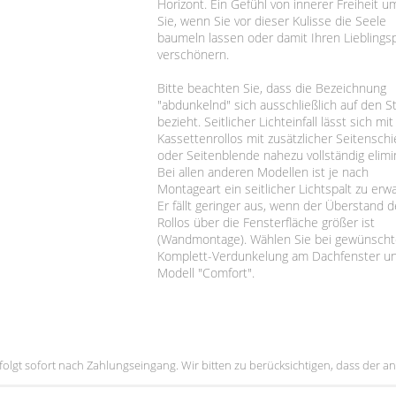
Horizont. Ein Gefühl von innerer Freiheit u
Sie, wenn Sie vor dieser Kulisse die Seele
baumeln lassen oder damit Ihren Lieblingsp
verschönern.
Bitte beachten Sie, dass die Bezeichnung
"abdunkelnd" sich ausschließlich auf den St
bezieht. Seitlicher Lichteinfall lässt sich mi
Kassettenrollos mit zusätzlicher Seitensch
oder Seitenblende nahezu vollständig elimi
Bei allen anderen Modellen ist je nach
Montageart ein seitlicher Lichtspalt zu erw
Er fällt geringer aus, wenn der Überstand 
Rollos über die Fensterfläche größer ist
(Wandmontage). Wählen Sie bei gewünscht
Komplett-Verdunkelung am Dachfenster u
Modell "Comfort".
erfolgt sofort nach Zahlungseingang. Wir bitten zu berücksichtigen, dass der