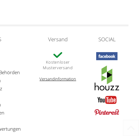
S
Versand
SOCIAL
Kostenloser
Musterversand
 Behörden
Versandinformation
m
z
n
en
ewertungen