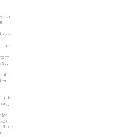
tweder
it
ttags-
este
enehm
nterm
 gut
 kühle
aber
n- oder
ehang
e
llos
keit.
edehnte
en