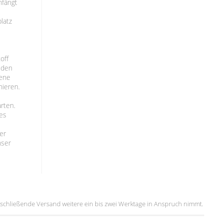
mfängt
latz
off
t den
iene
nieren.
arten.
des
er
nser
 anschließende Versand weitere ein bis zwei Werktage in Anspruch nimmt.