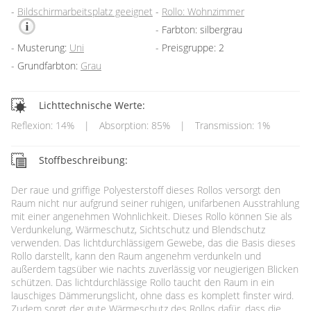
Bildschirmarbeitsplatz geeignet
Rollo: Wohnzimmer
Farbton: silbergrau
Musterung:
Uni
Preisgruppe: 2
Grundfarbton:
Grau
Lichttechnische Werte:
Reflexion: 14%
|
Absorption: 85%
|
Transmission: 1%
Stoffbeschreibung:
Der raue und griffige Polyesterstoff dieses Rollos versorgt den
Raum nicht nur aufgrund seiner ruhigen, unifarbenen Ausstrahlung
mit einer angenehmen Wohnlichkeit. Dieses Rollo können Sie als
Verdunkelung, Wärmeschutz, Sichtschutz und Blendschutz
verwenden. Das lichtdurchlässigem Gewebe, das die Basis dieses
Rollo darstellt, kann den Raum angenehm verdunkeln und
außerdem tagsüber wie nachts zuverlässig vor neugierigen Blicken
schützen. Das lichtdurchlässige Rollo taucht den Raum in ein
lauschiges Dämmerungslicht, ohne dass es komplett finster wird.
Zudem sorgt der gute Wärmeschutz des Rollos dafür, dass die