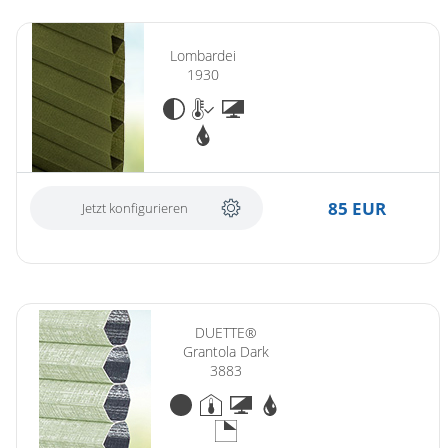
Lombardei
1930
85 EUR
Jetzt konfigurieren
DUETTE®
Grantola Dark
3883