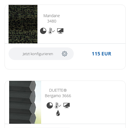
Mandane
3480
115 EUR
Jetzt konfigurieren
DUETTE®
Bergamo 3666