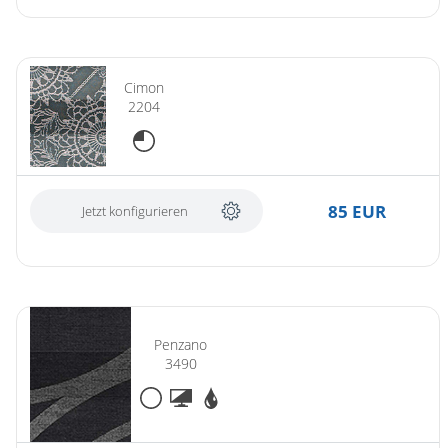
Cimon
2204
85 EUR
Jetzt konfigurieren
Penzano
3490