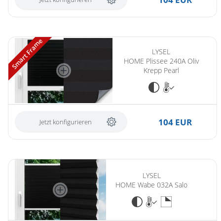
Smart Frame
LYSEL
HOME Plissee 240A Oliv
Krepp Pearl
104 EUR
Jetzt konfigurieren
LYSEL
HOME Wabe 032A Salo