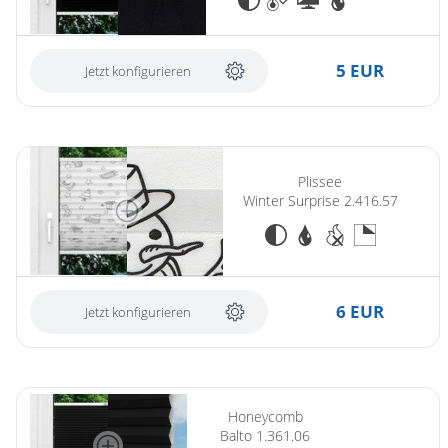
5 EUR
Jetzt konfigurieren
Plissee
Winter Surprise 2.416.57
6 EUR
Jetzt konfigurieren
Honeycomb
Balto 1.361.06