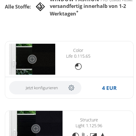
Qualitäts Plissees
versandfertig innerhalb von 1-2
Alle Stoffe:
*
Werktagen
(ersetzt Plissee Colour Life 0.110.65)
Color
Life 0.115.65
4 EUR
Jetzt konfigurieren
Structure
Light 1.125.96