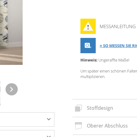
MESSANLEITUNG 
» SO MESSEN SIE R
Hinweis:
Ungeraffte Maße!
Um später einen schönen Faltenw
multiplizieren.
Stoffdesign
oberer Abschluss
Neues
Stoffd