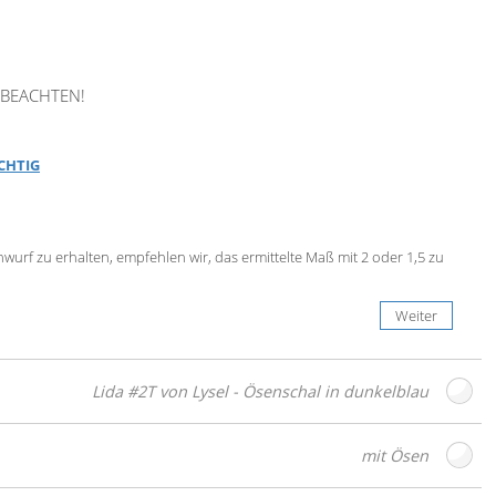
BEACHTEN!
ICHTIG
urf zu erhalten, empfehlen wir, das ermittelte Maß mit 2 oder 1,5 zu
Weiter
Lida #2T von Lysel - Ösenschal in dunkelblau
mit Ösen
Gratis
Stoffmuster
bestellen
esign