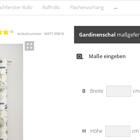
...
chfenster Rollo
Raffrollo
Flächenvorhang
(0)
Artikelnummer:
36977
-
99818
Gardinenschal
maßgefert
Maße eingeben
B
Breite
cm
H
Höhe
cm