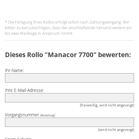
* Die Fertigung Ihres Rollos erfolgt sofort nach Zahlungseingang. Wir
bitten zu berücksichtigen, dass der anschließende Versand weitere ein
bis zwei Werktage in Anspruch nimmt.
Dieses Rollo "Manacor 7700" bewerten:
Ihr Name:
Ihre E-Mail-Adresse:
(freiweillig, wird nicht angezeigt)
Vorgangsnummer
:
(Bestellung)
(wird nicht angezeigt)