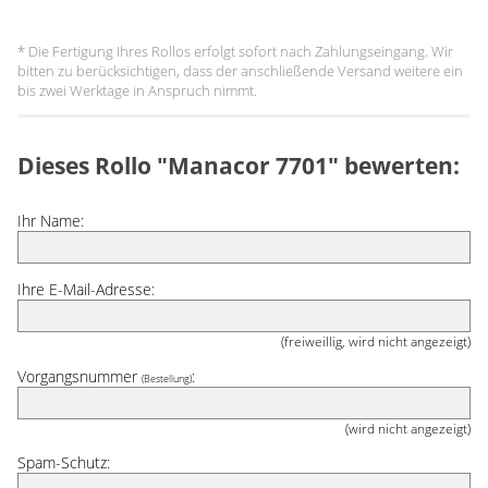
* Die Fertigung Ihres Rollos erfolgt sofort nach Zahlungseingang. Wir
bitten zu berücksichtigen, dass der anschließende Versand weitere ein
bis zwei Werktage in Anspruch nimmt.
Dieses Rollo "Manacor 7701" bewerten:
Ihr Name:
Ihre E-Mail-Adresse:
(freiweillig, wird nicht angezeigt)
Vorgangsnummer
:
(Bestellung)
(wird nicht angezeigt)
Spam-Schutz: