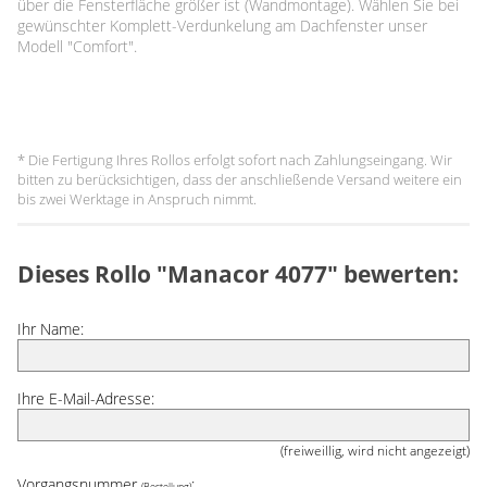
über die Fensterfläche größer ist (Wandmontage). Wählen Sie bei
gewünschter Komplett-Verdunkelung am Dachfenster unser
Modell "Comfort".
* Die Fertigung Ihres Rollos erfolgt sofort nach Zahlungseingang. Wir
bitten zu berücksichtigen, dass der anschließende Versand weitere ein
bis zwei Werktage in Anspruch nimmt.
Dieses Rollo "Manacor 4077" bewerten:
Ihr Name:
Ihre E-Mail-Adresse:
(freiweillig, wird nicht angezeigt)
Vorgangsnummer
:
(Bestellung)