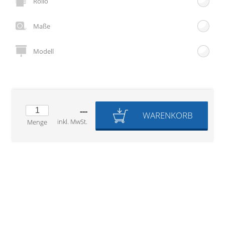
Rollo
Gardinenstange
Maße
Stoffe
Panneaux
Modell
---
WARENKORB
inkl. MwSt.
Menge