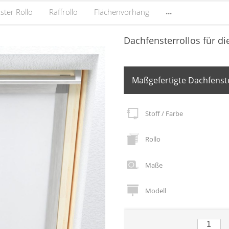
...
ster Rollo
Raffrollo
Flächenvorhang
Dachfensterrollos für di
Maßgefertigte Dachfenste
Stoff / Farbe
Rollo
Maße
Modell