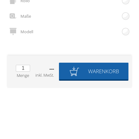
Rollo
Gardinenstange
Maße
Stoffe
Panneaux
Modell
---
WARENKORB
inkl. MwSt.
Menge