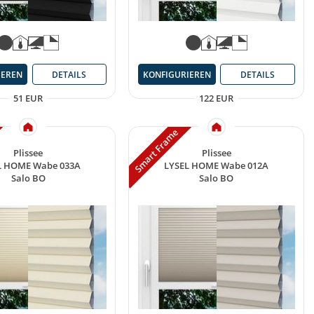
IEREN
DETAILS
KONFIGURIEREN
DETAILS
51 EUR
122 EUR
Smart Frame
Plissee
Plissee
L HOME Wabe 033A
LYSEL HOME Wabe 012A
Salo BO
Salo BO