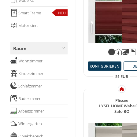
Wabe XL
Smart Frame
NEU
Motorisiert
Raum
Wohnzimmer
KONFIGURIEREN
DE
Kinderzimmer
51 EUR
Schlafzimmer
Badezimmer
Plissee
LYSEL HOME Wabe 
Arbeitszimmer
✓
Salo BO
Wintergarten
Objektbereich