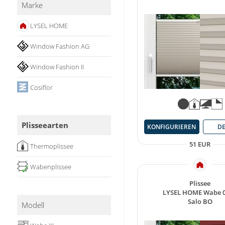
Marke
Stoffe
LYSEL HOME
Panneaux
Window Fashion AG
Window Fashion II
Cosiflor
Plisseearten
KONFIGURIEREN
DE
51 EUR
Thermoplissee
Wabenplissee
✓
Plissee
LYSEL HOME Wabe 
Salo BO
Modell