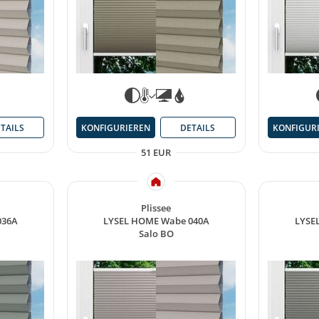
TAILS
KONFIGURIEREN
DETAILS
KONFIGUR
51 EUR
Plissee
036A
LYSEL HOME Wabe 040A
LYSE
Salo BO