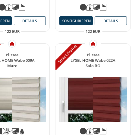
IEREN
DETAILS
KONFIGURIEREN
DETAILS
122 EUR
122 EUR
Smart Frame
Plissee
Plissee
L HOME Wabe 009A
LYSEL HOME Wabe 022A
Mare
Salo BO