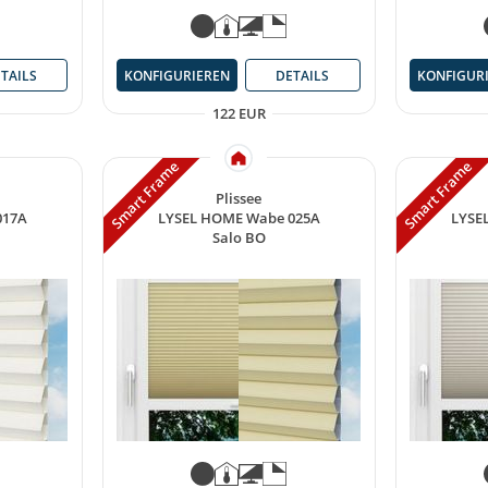
TAILS
KONFIGURIEREN
DETAILS
KONFIGUR
122 EUR
Smart Frame
Smart Frame
Plissee
017A
LYSEL HOME Wabe 025A
LYSE
Salo BO