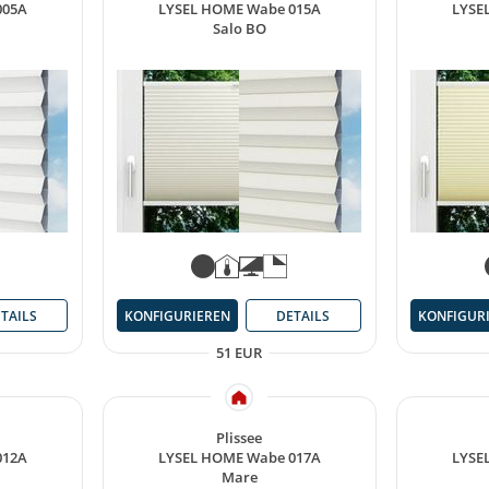
005A
LYSEL HOME Wabe 015A
LYSE
Salo BO
TAILS
KONFIGURIEREN
DETAILS
KONFIGUR
51 EUR
Plissee
012A
LYSEL HOME Wabe 017A
LYSE
Mare