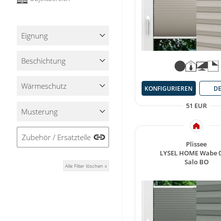
Eignung
Beschichtung
Wärmeschutz
KONFIGURIEREN
DE
51 EUR
Musterung
Zubehör / Ersatzteile
Plissee
LYSEL HOME Wabe 
Salo BO
Alle Filter löschen x