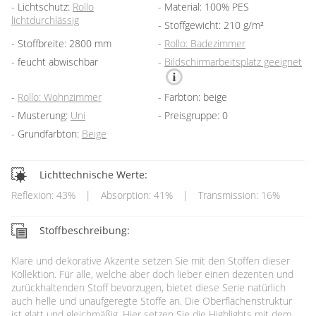
Lichtschutz:
Rollo
Material: 100% PES
lichtdurchlässig
Stoffgewicht: 210 g/m²
Stoffbreite: 2800 mm
Rollo: Badezimmer
feucht abwischbar
Bildschirmarbeitsplatz geeignet
Rollo: Wohnzimmer
Farbton: beige
Musterung:
Uni
Preisgruppe: 0
Grundfarbton:
Beige
Lichttechnische Werte:
Reflexion: 43%
|
Absorption: 41%
|
Transmission: 16%
Stoffbeschreibung:
Klare und dekorative Akzente setzen Sie mit den Stoffen dieser
Kollektion. Für alle, welche aber doch lieber einen dezenten und
zurückhaltenden Stoff bevorzugen, bietet diese Serie natürlich
auch helle und unaufgeregte Stoffe an. Die Oberflächenstruktur
ist glatt und gleichmäßig. Hier setzen Sie die Highlights mit dem