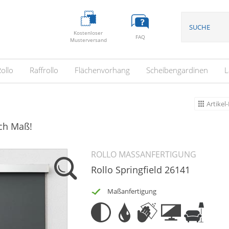
Kostenloser
FAQ
Musterversand
ollo
Raffrollo
Flächenvorhang
Scheibengardinen
L
Artikel-
ach Maß!
ROLLO MASSANFERTIGUNG
Rollo Springfield 26141
Maßanfertigung