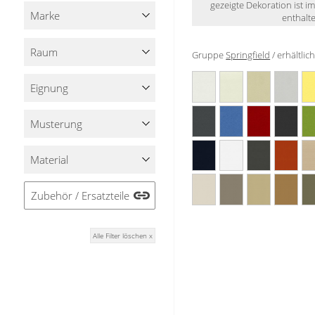
gezeigte Dekoration ist i
Stoffe
Marke
enthalte
Panneaux
Raum
Gruppe
Springfield
/ erhältli
Eignung
Musterung
Material
Zubehör / Ersatzteile
Alle Filter löschen x