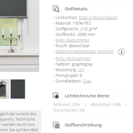
Stoffdetails:
Lichtschutz:
Rollo lichtdurchlässig
Material: 100% PES
Stoffgewicht: 210 g/m²
Stoffbreite: 2000 mm
Rollo: Badezimmer
feucht abwischbar
Bildschirmarbeitsplatz geeignet
Rollo: Wohnzimmer
Farbton: graphitgrau
Musterung:
Uni
Preisgruppe: 0
Grundfarbton:
Grau
Lichttechnische Werte:
Reflexion: 25%
|
Absorption: 69%
|
Transmission: 6%
iglich der Ansicht des
nsparenz. Technische
en werden durch Ihre
Stoffbeschreibung:
immt. Die auf dem Bild