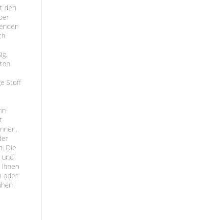
it den
aber
tenden
ch
ig.
ton.
e
e Stoff
r
nn
t
önnen.
der
n. Die
t und
 Ihnen
n oder
rühen