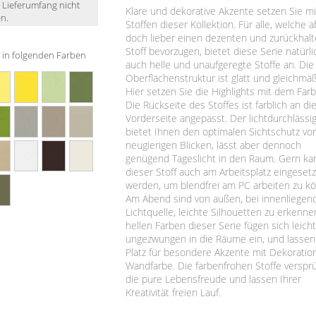
m Lieferumfang nicht
Klare und dekorative Akzente setzen Sie m
n.
Stoffen dieser Kollektion. Für alle, welche 
doch lieber einen dezenten und zurückhal
Stoff bevorzugen, bietet diese Serie natürli
ch in folgenden Farben
auch helle und unaufgeregte Stoffe an. Die
Oberflächenstruktur ist glatt und gleichmäß
Hier setzen Sie die Highlights mit dem Farb
Die Rückseite des Stoffes ist farblich an di
Vorderseite angepasst. Der lichtdurchlässig
bietet Ihnen den optimalen Sichtschutz vo
neugierigen Blicken, lässt aber dennoch
genügend Tageslicht in den Raum. Gern ka
dieser Stoff auch am Arbeitsplatz eingesetz
werden, um blendfrei am PC arbeiten zu k
Am Abend sind von außen, bei innenliegen
Lichtquelle, leichte Silhouetten zu erkenne
hellen Farben dieser Serie fügen sich leich
ungezwungen in die Räume ein, und lassen
Platz für besondere Akzente mit Dekoratio
Wandfarbe. Die farbenfrohen Stoffe versp
die pure Lebensfreude und lassen Ihrer
Kreativität freien Lauf.