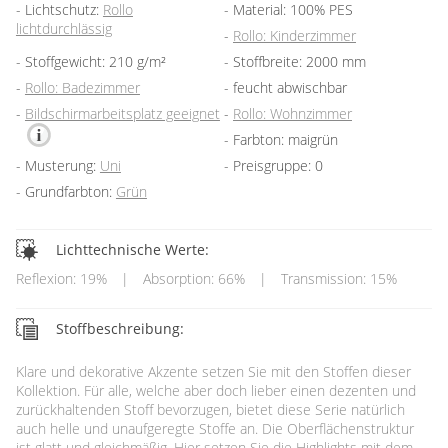
Lichtschutz:
Rollo
Material: 100% PES
lichtdurchlässig
Rollo: Kinderzimmer
Stoffgewicht: 210 g/m²
Stoffbreite: 2000 mm
Rollo: Badezimmer
feucht abwischbar
Bildschirmarbeitsplatz geeignet
Rollo: Wohnzimmer
Farbton: maigrün
Musterung:
Uni
Preisgruppe: 0
Grundfarbton:
Grün
Lichttechnische Werte:
Reflexion: 19%
|
Absorption: 66%
|
Transmission: 15%
Stoffbeschreibung:
Klare und dekorative Akzente setzen Sie mit den Stoffen dieser
Kollektion. Für alle, welche aber doch lieber einen dezenten und
zurückhaltenden Stoff bevorzugen, bietet diese Serie natürlich
auch helle und unaufgeregte Stoffe an. Die Oberflächenstruktur
ist glatt und gleichmäßig. Hier setzen Sie die Highlights mit dem