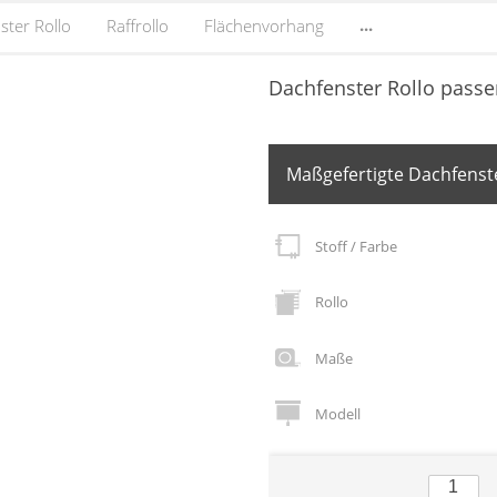
...
ster Rollo
Raffrollo
Flächenvorhang
Dachfenster Rollo passe
Maßgefertigte Dachfenste
Stoff / Farbe
Rollo
Maße
Modell