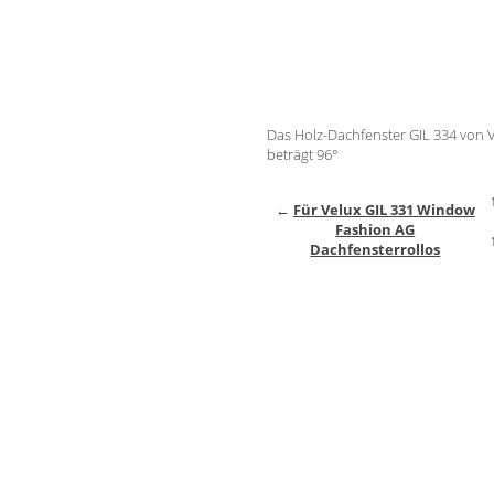
Das Holz-Dachfenster GIL 334 von 
beträgt 96°
←
Für Velux GIL 331 Window
Fashion AG
Dachfensterrollos