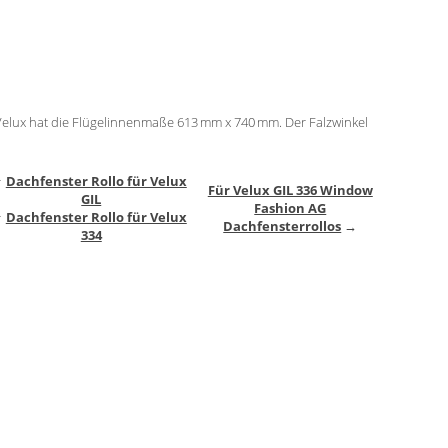
Velux hat die Flügelinnenmaße 613 mm x 740 mm. Der Falzwinkel
↑
Dachfenster Rollo für Velux
Für Velux GIL 336 Window
GIL
Fashion AG
↑
Dachfenster Rollo für Velux
Dachfensterrollos
→
334