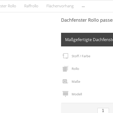
...
ster Rollo
Raffrollo
Flächenvorhang
Dachfenster Rollo passe
Maßgefertigte Dachfenste
Stoff / Farbe
Rollo
Maße
Modell