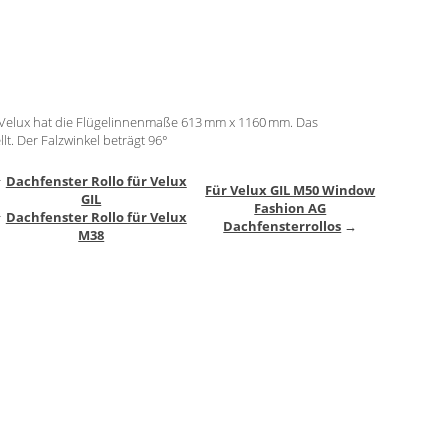
Velux hat die Flügelinnenmaße 613 mm x 1160 mm. Das
lt. Der Falzwinkel beträgt 96°
↑
Dachfenster Rollo für Velux
Für Velux GIL M50 Window
GIL
Fashion AG
↑
Dachfenster Rollo für Velux
Dachfensterrollos
→
M38