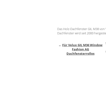
Das Holz-Dachfenster GIL M38 von 
Dachfenster wird seit 2000 hergestel
←
Für Velux GIL M36 Window
Fashion AG
Dachfensterrollos