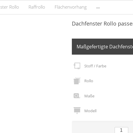
...
ster Rollo
Raffrollo
Flächenvorhang
Dachfenster Rollo passe
Maßgefertigte Dachfenste
Stoff / Farbe
Rollo
Maße
Modell