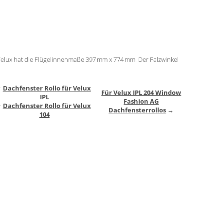
Velux hat die Flügelinnenmaße 397 mm x 774 mm. Der Falzwinkel
↑
Dachfenster Rollo für Velux
Für Velux IPL 204 Window
IPL
Fashion AG
↑
Dachfenster Rollo für Velux
Dachfensterrollos
→
104