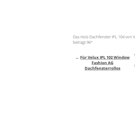
Das Holz-Dachfenster IPL 104 von 
beträgt 96°
←
Für Velux IPL 102 Window
Fashion AG
Dachfensterrollos