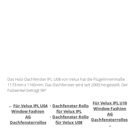
Gardinenstange
Stoffe
Panneaux
Das Holz-Dachfenster IPL U08 von Velux hat die Flügelinnenmaße
1173 mm x 1160 mm. Das Dachfenster wird seit 2000 hergestellt. Der
Falzwinkel beträgt 96°
Für Velux IPL U10
←
Für Velux IPL U04
↑
Dachfenster Rollo
Window Fashion
Window Fashion
für Velux IPL
AG
AG
↑
Dachfenster Rollo
Dachfensterrollos
Dachfensterrollos
für Velux U08
→