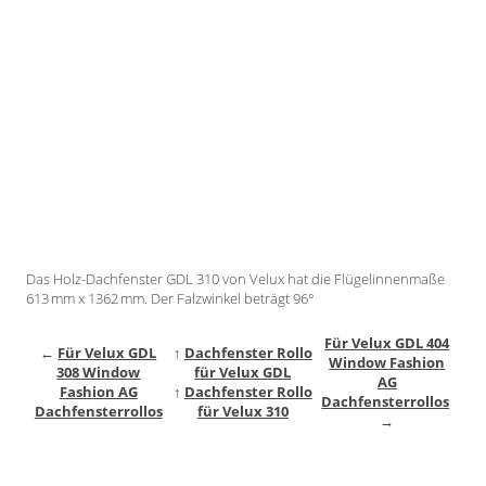
Gardinenstange
Stoffe
Panneaux
Das Holz-Dachfenster GDL 310 von Velux hat die Flügelinnenmaße
613 mm x 1362 mm. Der Falzwinkel beträgt 96°
Für Velux GDL 404
←
Für Velux GDL
↑
Dachfenster Rollo
Window Fashion
308 Window
für Velux GDL
AG
Fashion AG
↑
Dachfenster Rollo
Dachfensterrollos
Dachfensterrollos
für Velux 310
→