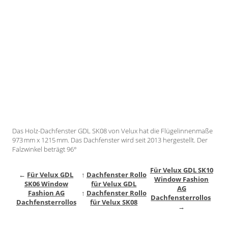
Gardinenstange
Stoffe
Panneaux
Das Holz-Dachfenster GDL SK08 von Velux hat die Flügelinnenmaße
973 mm x 1215 mm. Das Dachfenster wird seit 2013 hergestellt. Der
Falzwinkel beträgt 96°
Für Velux GDL SK10
←
Für Velux GDL
↑
Dachfenster Rollo
Window Fashion
SK06 Window
für Velux GDL
AG
Fashion AG
↑
Dachfenster Rollo
Dachfensterrollos
Dachfensterrollos
für Velux SK08
→