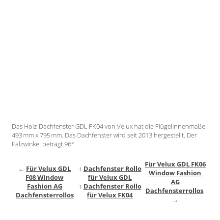
Gardinenstange
Stoffe
Panneaux
Das Holz-Dachfenster GDL FK04 von Velux hat die Flügelinnenmaße
493 mm x 795 mm. Das Dachfenster wird seit 2013 hergestellt. Der
Falzwinkel beträgt 96°
Für Velux GDL FK06
←
Für Velux GDL
↑
Dachfenster Rollo
Window Fashion
F08 Window
für Velux GDL
AG
Fashion AG
↑
Dachfenster Rollo
Dachfensterrollos
Dachfensterrollos
für Velux FK04
→