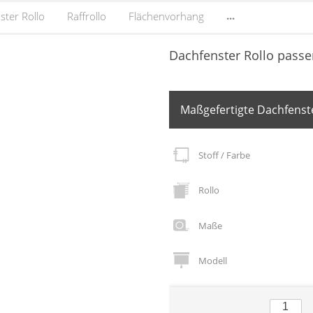
...
ster Rollo
Raffrollo
Flächenvorhang
Dachfenster Rollo passe
Maßgefertigte Dachfenste
Stoff / Farbe
Rollo
Maße
Modell