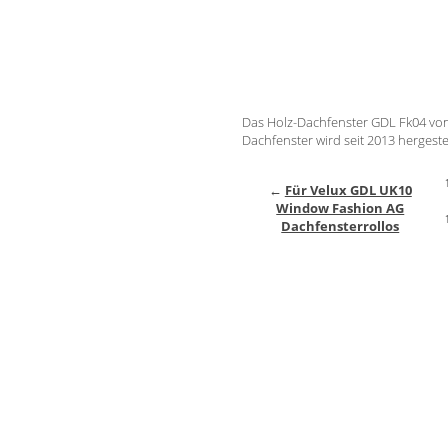
Das Holz-Dachfenster GDL Fk04 vo
Dachfenster wird seit 2013 hergestel
←
Für Velux GDL UK10
Window Fashion AG
Dachfensterrollos