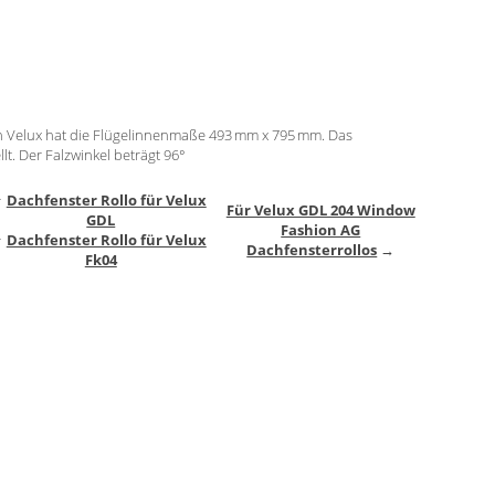
n Velux hat die Flügelinnenmaße 493 mm x 795 mm. Das
lt. Der Falzwinkel beträgt 96°
↑
Dachfenster Rollo für Velux
Für Velux GDL 204 Window
GDL
Fashion AG
↑
Dachfenster Rollo für Velux
Dachfensterrollos
→
Fk04