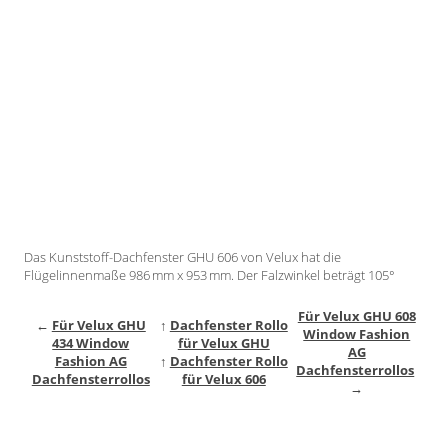
Gardinenstange
Stoffe
Panneaux
Das Kunststoff-Dachfenster GHU 606 von Velux hat die
Flügelinnenmaße 986 mm x 953 mm. Der Falzwinkel beträgt 105°
Für Velux GHU 608
←
Für Velux GHU
↑
Dachfenster Rollo
Window Fashion
434 Window
für Velux GHU
AG
Fashion AG
↑
Dachfenster Rollo
Dachfensterrollos
Dachfensterrollos
für Velux 606
→