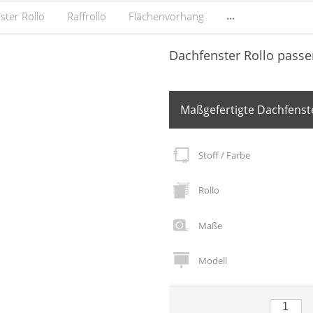
...
ster Rollo
Raffrollo
Flächenvorhang
Dachfenster Rollo passe
Maßgefertigte Dachfenste
Stoff / Farbe
Rollo
Maße
Modell