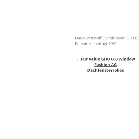
Das Kunststoff-Dachfenster GHU 63
Falzwinkel beträgt 105°
←
Für Velux GHU 608 Window
Fashion AG
Dachfensterrollos