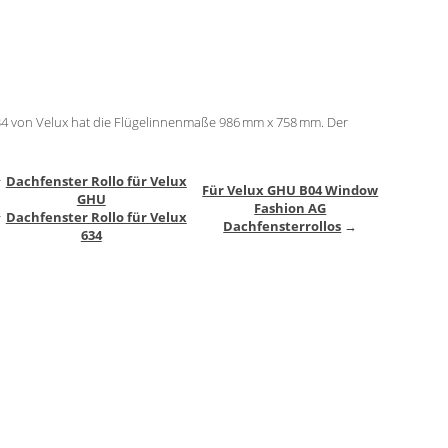
4 von Velux hat die Flügelinnenmaße 986 mm x 758 mm. Der
↑
Dachfenster Rollo für Velux
Für Velux GHU B04 Window
GHU
Fashion AG
↑
Dachfenster Rollo für Velux
Dachfensterrollos
→
634