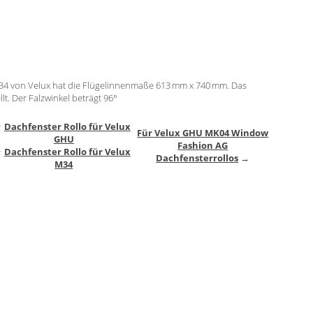
34 von Velux hat die Flügelinnenmaße 613 mm x 740 mm. Das
lt. Der Falzwinkel beträgt 96°
↑
Dachfenster Rollo für Velux
Für Velux GHU MK04 Window
GHU
Fashion AG
↑
Dachfenster Rollo für Velux
Dachfensterrollos
→
M34