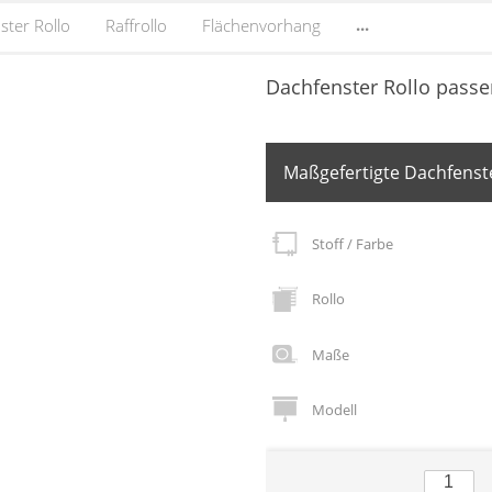
...
ster Rollo
Raffrollo
Flächenvorhang
Dachfenster Rollo pass
Maßgefertigte Dachfenste
Stoff / Farbe
Rollo
Maße
Modell