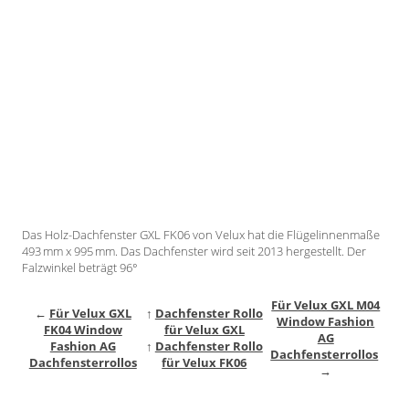
Gardinenstange
Stoffe
Panneaux
Das Holz-Dachfenster GXL FK06 von Velux hat die Flügelinnenmaße
493 mm x 995 mm. Das Dachfenster wird seit 2013 hergestellt. Der
Falzwinkel beträgt 96°
Für Velux GXL M04
←
Für Velux GXL
↑
Dachfenster Rollo
Window Fashion
FK04 Window
für Velux GXL
AG
Fashion AG
↑
Dachfenster Rollo
Dachfensterrollos
Dachfensterrollos
für Velux FK06
→