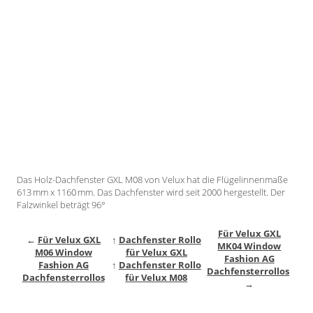
Gardinenstange
Stoffe
Panneaux
Das Holz-Dachfenster GXL M08 von Velux hat die Flügelinnenmaße
613 mm x 1160 mm. Das Dachfenster wird seit 2000 hergestellt. Der
Falzwinkel beträgt 96°
Für Velux GXL
←
Für Velux GXL
↑
Dachfenster Rollo
MK04 Window
M06 Window
für Velux GXL
Fashion AG
Fashion AG
↑
Dachfenster Rollo
Dachfensterrollos
Dachfensterrollos
für Velux M08
→