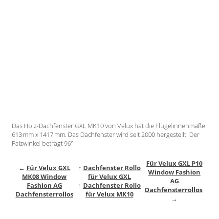
Gardinenstange
Stoffe
Panneaux
Das Holz-Dachfenster GXL MK10 von Velux hat die Flügelinnenmaße
613 mm x 1417 mm. Das Dachfenster wird seit 2000 hergestellt. Der
Falzwinkel beträgt 96°
Für Velux GXL P10
←
Für Velux GXL
↑
Dachfenster Rollo
Window Fashion
MK08 Window
für Velux GXL
AG
Fashion AG
↑
Dachfenster Rollo
Dachfensterrollos
Dachfensterrollos
für Velux MK10
→