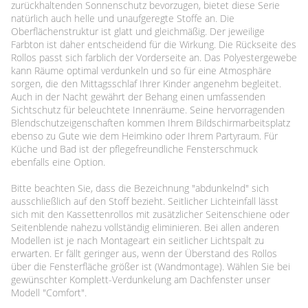
zurückhaltenden Sonnenschutz bevorzugen, bietet diese Serie
natürlich auch helle und unaufgeregte Stoffe an. Die
Oberflächenstruktur ist glatt und gleichmäßig. Der jeweilige
Farbton ist daher entscheidend für die Wirkung. Die Rückseite des
Rollos passt sich farblich der Vorderseite an. Das Polyestergewebe
kann Räume optimal verdunkeln und so für eine Atmosphäre
sorgen, die den Mittagsschlaf Ihrer Kinder angenehm begleitet.
Auch in der Nacht gewährt der Behang einen umfassenden
Sichtschutz für beleuchtete Innenräume. Seine hervorragenden
Blendschutzeigenschaften kommen Ihrem Bildschirmarbeitsplatz
ebenso zu Gute wie dem Heimkino oder Ihrem Partyraum. Für
Küche und Bad ist der pflegefreundliche Fensterschmuck
ebenfalls eine Option.
Bitte beachten Sie, dass die Bezeichnung "abdunkelnd" sich
ausschließlich auf den Stoff bezieht. Seitlicher Lichteinfall lässt
sich mit den Kassettenrollos mit zusätzlicher Seitenschiene oder
Seitenblende nahezu vollständig eliminieren. Bei allen anderen
Modellen ist je nach Montageart ein seitlicher Lichtspalt zu
erwarten. Er fällt geringer aus, wenn der Überstand des Rollos
über die Fensterfläche größer ist (Wandmontage). Wählen Sie bei
gewünschter Komplett-Verdunkelung am Dachfenster unser
Modell "Comfort".