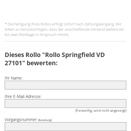
* Die Fertigung Ihres Rollos erfolgt sofort nach Zahlungseingang. Wir
bitten zu berücksichtigen, dass der anschließende Versand weitere ein
bis zwei Werktage in Anspruch nimmt.
Dieses Rollo "Rollo Springfield VD
27101" bewerten:
Ihr Name:
Ihre E-Mail-Adresse:
(freiweillig, wird nicht angezeigt)
Vorgangsnummer
:
(Bestellung)