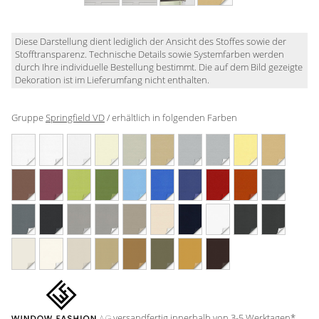
Gardinenstange
Stoffe
Diese Darstellung dient lediglich der Ansicht des Stoffes sowie der
Stofftransparenz. Technische Details sowie Systemfarben werden
durch Ihre individuelle Bestellung bestimmt. Die auf dem Bild gezeigte
Panneaux
Dekoration ist im Lieferumfang nicht enthalten.
Gruppe
Springfield VD
/ erhältlich in folgenden Farben
versandfertig innerhalb von 3-5 Werktagen*