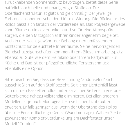
zurückhaltenden Sonnenschutz bevorzugen, bietet diese Serie
natürlich auch helle und unaufgeregte Stoffe an. Die
Oberflächenstruktur ist glatt und gleichmäßig. Der jeweilige
Farbton ist daher entscheidend für die Wirkung. Die Rückseite des
Rollos passt sich farblich der Vorderseite an. Das Polyestergewebe
kann Räume optimal verdunkeln und so für eine Atmosphäre
sorgen, die den Mittagsschlaf Ihrer Kinder angenehm begleitet.
Auch in der Nacht gewährt der Behang einen umfassenden
Sichtschutz für beleuchtete Innenräume. Seine hervorragenden
Blendschutzeigenschaften kommen Ihrem Bildschirmarbeitsplatz
ebenso zu Gute wie dem Heimkino oder Ihrem Partyraum. Für
Küche und Bad ist der pflegefreundliche Fensterschmuck
ebenfalls eine Option.
Bitte beachten Sie, dass die Bezeichnung "abdunkelnd" sich
ausschließlich auf den Stoff bezieht. Seitlicher Lichteinfall lässt
sich mit den Kassettenrollos mit zusätzlicher Seitenschiene oder
Seitenblende nahezu vollständig eliminieren. Bei allen anderen
Modellen ist je nach Montageart ein seitlicher Lichtspalt zu
erwarten. Er fällt geringer aus, wenn der Überstand des Rollos
über die Fensterfläche größer ist (Wandmontage). Wählen Sie bei
gewünschter Komplett-Verdunkelung am Dachfenster unser
Modell "Comfort".