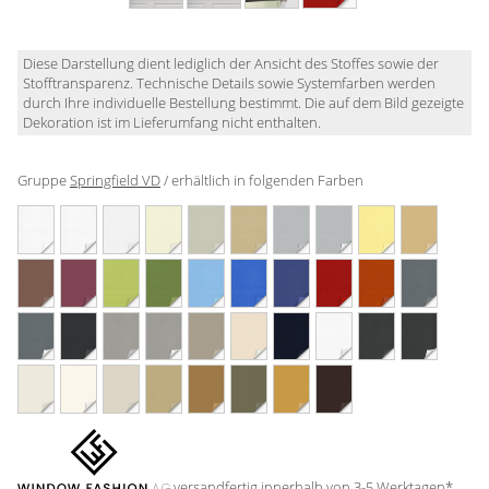
Gardinenstange
Stoffe
Diese Darstellung dient lediglich der Ansicht des Stoffes sowie der
Stofftransparenz. Technische Details sowie Systemfarben werden
durch Ihre individuelle Bestellung bestimmt. Die auf dem Bild gezeigte
Panneaux
Dekoration ist im Lieferumfang nicht enthalten.
Gruppe
Springfield VD
/ erhältlich in folgenden Farben
versandfertig innerhalb von 3-5 Werktagen*