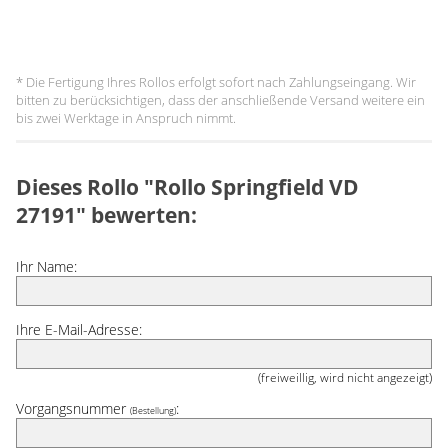
* Die Fertigung Ihres Rollos erfolgt sofort nach Zahlungseingang. Wir
bitten zu berücksichtigen, dass der anschließende Versand weitere ein
bis zwei Werktage in Anspruch nimmt.
Dieses Rollo "Rollo Springfield VD
27191" bewerten:
Ihr Name:
Ihre E-Mail-Adresse:
(freiweillig, wird nicht angezeigt)
Vorgangsnummer
:
(Bestellung)