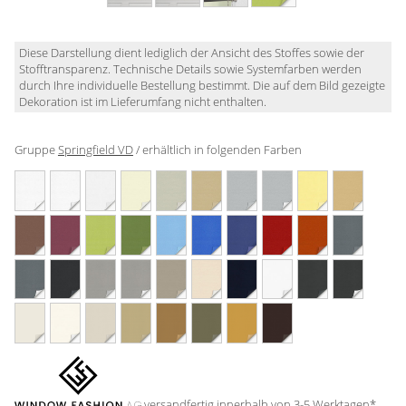
Gardinenstange
Stoffe
Diese Darstellung dient lediglich der Ansicht des Stoffes sowie der
Stofftransparenz. Technische Details sowie Systemfarben werden
durch Ihre individuelle Bestellung bestimmt. Die auf dem Bild gezeigte
Panneaux
Dekoration ist im Lieferumfang nicht enthalten.
Gruppe
Springfield VD
/ erhältlich in folgenden Farben
versandfertig innerhalb von 3-5 Werktagen*