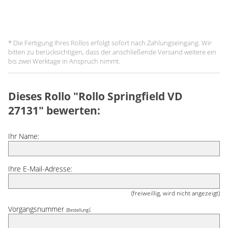
* Die Fertigung Ihres Rollos erfolgt sofort nach Zahlungseingang. Wir
bitten zu berücksichtigen, dass der anschließende Versand weitere ein
bis zwei Werktage in Anspruch nimmt.
Dieses Rollo "Rollo Springfield VD
27131" bewerten:
Ihr Name:
Ihre E-Mail-Adresse:
(freiweillig, wird nicht angezeigt)
Vorgangsnummer
:
(Bestellung)