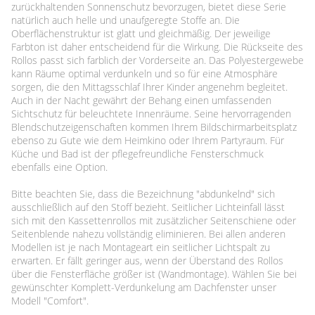
zurückhaltenden Sonnenschutz bevorzugen, bietet diese Serie
natürlich auch helle und unaufgeregte Stoffe an. Die
Oberflächenstruktur ist glatt und gleichmäßig. Der jeweilige
Farbton ist daher entscheidend für die Wirkung. Die Rückseite des
Rollos passt sich farblich der Vorderseite an. Das Polyestergewebe
kann Räume optimal verdunkeln und so für eine Atmosphäre
sorgen, die den Mittagsschlaf Ihrer Kinder angenehm begleitet.
Auch in der Nacht gewährt der Behang einen umfassenden
Sichtschutz für beleuchtete Innenräume. Seine hervorragenden
Blendschutzeigenschaften kommen Ihrem Bildschirmarbeitsplatz
ebenso zu Gute wie dem Heimkino oder Ihrem Partyraum. Für
Küche und Bad ist der pflegefreundliche Fensterschmuck
ebenfalls eine Option.
Bitte beachten Sie, dass die Bezeichnung "abdunkelnd" sich
ausschließlich auf den Stoff bezieht. Seitlicher Lichteinfall lässt
sich mit den Kassettenrollos mit zusätzlicher Seitenschiene oder
Seitenblende nahezu vollständig eliminieren. Bei allen anderen
Modellen ist je nach Montageart ein seitlicher Lichtspalt zu
erwarten. Er fällt geringer aus, wenn der Überstand des Rollos
über die Fensterfläche größer ist (Wandmontage). Wählen Sie bei
gewünschter Komplett-Verdunkelung am Dachfenster unser
Modell "Comfort".