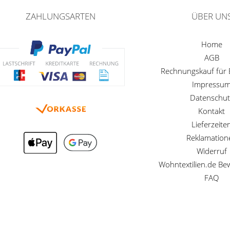
ZAHLUNGSARTEN
ÜBER UN
Home
AGB
Rechnungskauf für
Impressu
Datenschut
Kontakt
Lieferzeite
Reklamation
Widerruf
Wohntextilien.de B
FAQ
Preisangaben inkl. gesetzl. MwSt. und zzgl. Service- und Versandkosten