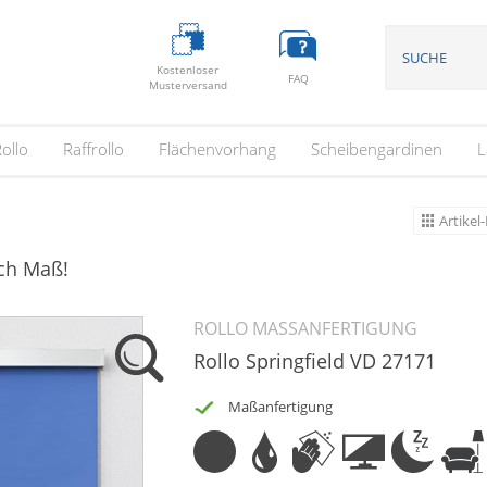
Kostenloser
FAQ
Musterversand
ollo
Raffrollo
Flächenvorhang
Scheibengardinen
L
Artikel-
ach Maß!
ROLLO MASSANFERTIGUNG
Rollo Springfield VD 27171
Maßanfertigung