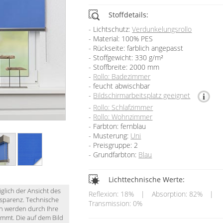
Stoffdetails:
Lichtschutz:
Verdunkelungsrollo
Material: 100% PES
Rückseite: farblich angepasst
Stoffgewicht: 330 g/m²
Stoffbreite: 2000 mm
Rollo: Badezimmer
feucht abwischbar
Bildschirmarbeitsplatz geeignet
Rollo: Schlafzimmer
Rollo: Wohnzimmer
Farbton: fernblau
Musterung:
Uni
Preisgruppe: 2
Grundfarbton:
Blau
Lichttechnische Werte:
iglich der Ansicht des
Reflexion: 18%
|
Absorption: 82%
|
nsparenz. Technische
Transmission: 0%
en werden durch Ihre
immt. Die auf dem Bild