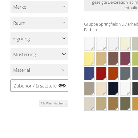
gezeigte Dekoration ist i
Stoffe
Marke
enthalte
Panneaux
Raum
Gruppe
Springfield VD
/ erhäl
Farben
Eignung
Musterung
Material
Zubehör / Ersatzteile
Alle Filter löschen x