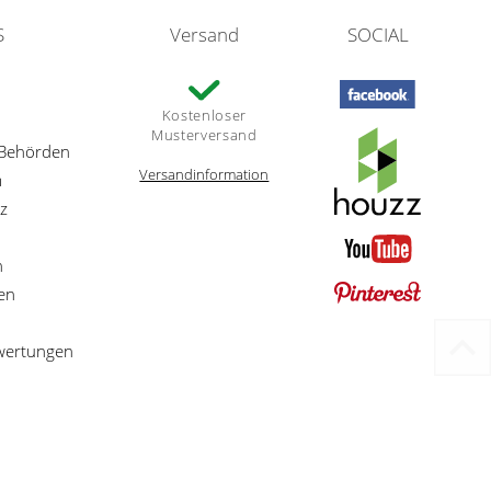
S
Versand
SOCIAL
Kostenloser
Musterversand
 Behörden
Versandinformation
m
z
n
en
ewertungen