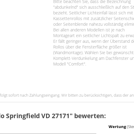
Bitte beachten Sie, dass die Bezeichnung
"abdunkelnd" sich ausschließlich auf den St
bezieht. Seitlicher Lichteinfall lässt sich mi
Kassettenrollos mit zusätzlicher Seitensch
oder Seitenblende nahezu vollständig elimi
Bei allen anderen Modellen ist je nach
Montageart ein seitlicher Lichtspalt zu erw
Er fällt geringer aus, wenn der Überstand 
Rollos über die Fensterfläche größer ist
(Wandmontage). Wählen Sie bei gewünscht
Komplett-Verdunkelung am Dachfenster u
Modell "Comfort".
erfolgt sofort nach Zahlungseingang. Wir bitten zu berücksichtigen, dass der
llo Springfield VD 27171" bewerten:
Wertung
(Ste