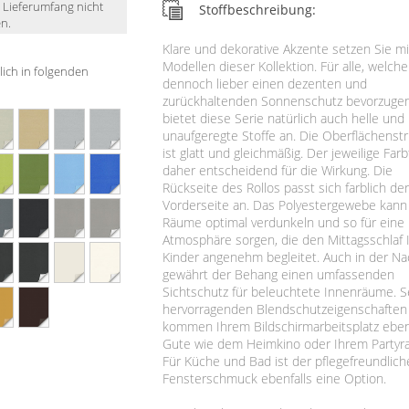
m Lieferumfang nicht
Stoffbeschreibung:
n.
Klare und dekorative Akzente setzen Sie m
Modellen dieser Kollektion. Für alle, welche
tlich in folgenden
dennoch lieber einen dezenten und
zurückhaltenden Sonnenschutz bevorzugen
bietet diese Serie natürlich auch helle und
unaufgeregte Stoffe an. Die Oberflächenst
ist glatt und gleichmäßig. Der jeweilige Farb
daher entscheidend für die Wirkung. Die
Rückseite des Rollos passt sich farblich de
Vorderseite an. Das Polyestergewebe kann
Räume optimal verdunkeln und so für eine
Atmosphäre sorgen, die den Mittagsschlaf 
Kinder angenehm begleitet. Auch in der Na
gewährt der Behang einen umfassenden
Sichtschutz für beleuchtete Innenräume. S
hervorragenden Blendschutzeigenschaften
kommen Ihrem Bildschirmarbeitsplatz ebe
Gute wie dem Heimkino oder Ihrem Partyr
Für Küche und Bad ist der pflegefreundlich
Fensterschmuck ebenfalls eine Option.