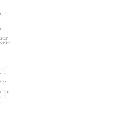
it den
,
ruktur
ton ist
r
Ihrer
cht
eine
nso zu
aum.
e