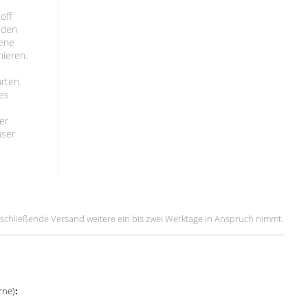
off
t den
iene
nieren.
arten.
des
er
nser
 anschließende Versand weitere ein bis zwei Werktage in Anspruch nimmt.
rne)
: