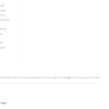
off
t den
iene
nieren.
arten.
des
er
nser
 anschließende Versand weitere ein bis zwei Werktage in Anspruch nimmt.
rne)
: