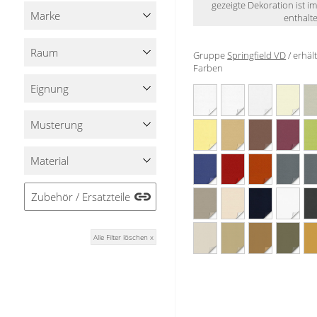
gezeigte Dekoration ist i
Stoffe
Marke
enthalte
Panneaux
Raum
Gruppe
Springfield VD
/ erhäl
Farben
Eignung
Musterung
Material
Zubehör / Ersatzteile
Alle Filter löschen x