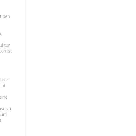
it den
,
ruktur
ton ist
r
Ihrer
cht
eine
nso zu
aum.
e