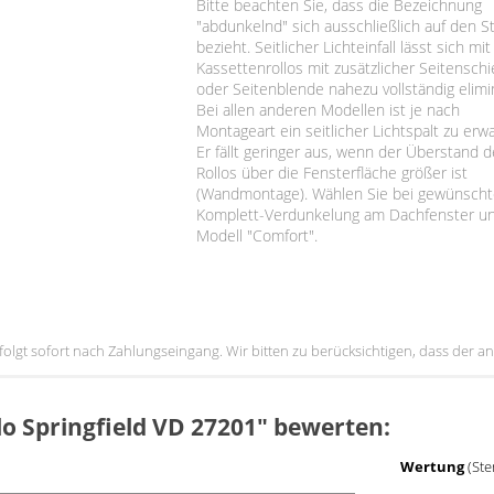
Bitte beachten Sie, dass die Bezeichnung
"abdunkelnd" sich ausschließlich auf den St
bezieht. Seitlicher Lichteinfall lässt sich mi
Kassettenrollos mit zusätzlicher Seitensch
oder Seitenblende nahezu vollständig elimi
Bei allen anderen Modellen ist je nach
Montageart ein seitlicher Lichtspalt zu erw
Er fällt geringer aus, wenn der Überstand 
Rollos über die Fensterfläche größer ist
(Wandmontage). Wählen Sie bei gewünscht
Komplett-Verdunkelung am Dachfenster u
Modell "Comfort".
erfolgt sofort nach Zahlungseingang. Wir bitten zu berücksichtigen, dass der
llo Springfield VD 27201" bewerten:
Wertung
(Ste