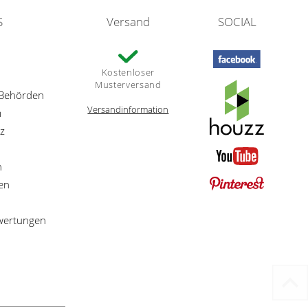
S
Versand
SOCIAL
Kostenloser
Musterversand
 Behörden
Versandinformation
m
z
n
en
ewertungen