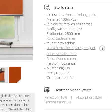
Stoffdetails:
Lichtschutz:
Verdunkelungsrollo
Material: 100% PES
Rückseite: farblich angepasst
Stoffgewicht: 330 g/m²
Stoffbreite: 2500 mm
Rollo: Badezimmer
feucht abwischbar
Bildschirmarbeitsplatz geeignet
Rollo: Schlafzimmer
Rollo: Wohnzimmer
Farbton: rotorange
Musterung:
Uni
Preisgruppe: 2
Grundfarbton:
Rot
Lichttechnische Werte:
iglich der Ansicht des
Reflexion: 18%
|
Absorption: 82%
|
nsparenz. Technische
Transmission: 0%
en werden durch Ihre
immt. Die auf dem Bild