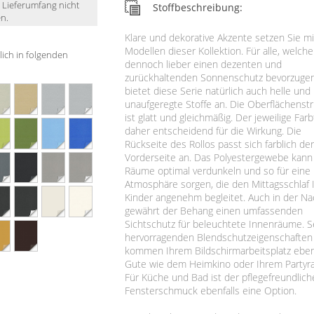
m Lieferumfang nicht
Stoffbeschreibung:
n.
Klare und dekorative Akzente setzen Sie m
Modellen dieser Kollektion. Für alle, welche
tlich in folgenden
dennoch lieber einen dezenten und
zurückhaltenden Sonnenschutz bevorzugen
bietet diese Serie natürlich auch helle und
unaufgeregte Stoffe an. Die Oberflächenst
ist glatt und gleichmäßig. Der jeweilige Farb
daher entscheidend für die Wirkung. Die
Rückseite des Rollos passt sich farblich de
Vorderseite an. Das Polyestergewebe kann
Räume optimal verdunkeln und so für eine
Atmosphäre sorgen, die den Mittagsschlaf 
Kinder angenehm begleitet. Auch in der Na
gewährt der Behang einen umfassenden
Sichtschutz für beleuchtete Innenräume. S
hervorragenden Blendschutzeigenschaften
kommen Ihrem Bildschirmarbeitsplatz ebe
Gute wie dem Heimkino oder Ihrem Partyr
Für Küche und Bad ist der pflegefreundlich
Fensterschmuck ebenfalls eine Option.