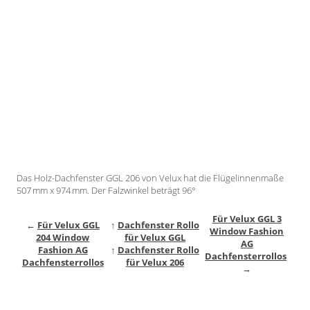
Gardinenstange
Stoffe
Panneaux
Das Holz-Dachfenster GGL 206 von Velux hat die Flügelinnenmaße
507 mm x 974 mm. Der Falzwinkel beträgt 96°
Für Velux GGL 3
←
Für Velux GGL
↑
Dachfenster Rollo
Window Fashion
204 Window
für Velux GGL
AG
Fashion AG
↑
Dachfenster Rollo
Dachfensterrollos
Dachfensterrollos
für Velux 206
→