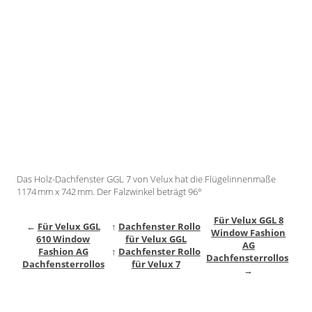
Gardinenstange
Stoffe
Panneaux
Das Holz-Dachfenster GGL 7 von Velux hat die Flügelinnenmaße
1174 mm x 742 mm. Der Falzwinkel beträgt 96°
Für Velux GGL 8
←
Für Velux GGL
↑
Dachfenster Rollo
Window Fashion
610 Window
für Velux GGL
AG
Fashion AG
↑
Dachfenster Rollo
Dachfensterrollos
Dachfensterrollos
für Velux 7
→