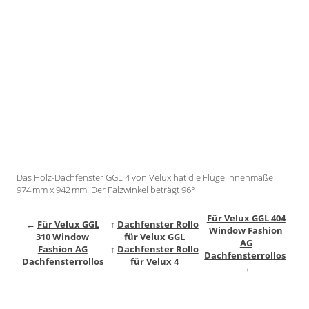
Gardinenstange
Stoffe
Panneaux
Das Holz-Dachfenster GGL 4 von Velux hat die Flügelinnenmaße
974 mm x 942 mm. Der Falzwinkel beträgt 96°
Für Velux GGL 404
←
Für Velux GGL
↑
Dachfenster Rollo
Window Fashion
310 Window
für Velux GGL
AG
Fashion AG
↑
Dachfenster Rollo
Dachfensterrollos
Dachfensterrollos
für Velux 4
→