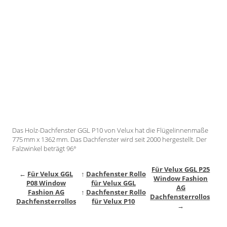
Gardinenstange
Stoffe
Panneaux
Das Holz-Dachfenster GGL P10 von Velux hat die Flügelinnenmaße
775 mm x 1362 mm. Das Dachfenster wird seit 2000 hergestellt. Der
Falzwinkel beträgt 96°
Für Velux GGL P25
←
Für Velux GGL
↑
Dachfenster Rollo
Window Fashion
P08 Window
für Velux GGL
AG
Fashion AG
↑
Dachfenster Rollo
Dachfensterrollos
Dachfensterrollos
für Velux P10
→