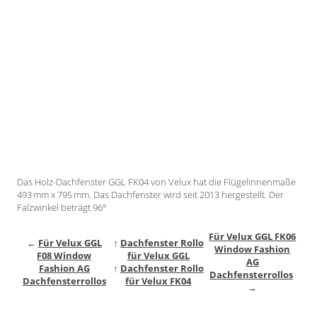
Gardinenstange
Stoffe
Panneaux
Das Holz-Dachfenster GGL FK04 von Velux hat die Flügelinnenmaße
493 mm x 795 mm. Das Dachfenster wird seit 2013 hergestellt. Der
Falzwinkel beträgt 96°
Für Velux GGL FK06
←
Für Velux GGL
↑
Dachfenster Rollo
Window Fashion
F08 Window
für Velux GGL
AG
Fashion AG
↑
Dachfenster Rollo
Dachfensterrollos
Dachfensterrollos
für Velux FK04
→