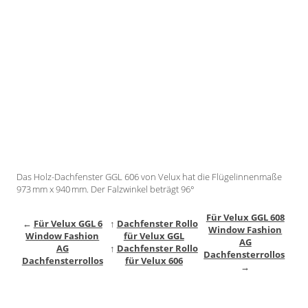
Gardinenstange
Stoffe
Panneaux
Das Holz-Dachfenster GGL 606 von Velux hat die Flügelinnenmaße
973 mm x 940 mm. Der Falzwinkel beträgt 96°
Für Velux GGL 608
←
Für Velux GGL 6
↑
Dachfenster Rollo
Window Fashion
Window Fashion
für Velux GGL
AG
AG
↑
Dachfenster Rollo
Dachfensterrollos
Dachfensterrollos
für Velux 606
→