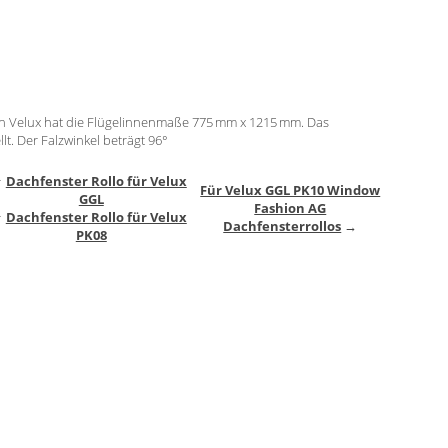
n Velux hat die Flügelinnenmaße 775 mm x 1215 mm. Das
lt. Der Falzwinkel beträgt 96°
↑
Dachfenster Rollo für Velux
Für Velux GGL PK10 Window
GGL
Fashion AG
↑
Dachfenster Rollo für Velux
Dachfensterrollos
→
PK08