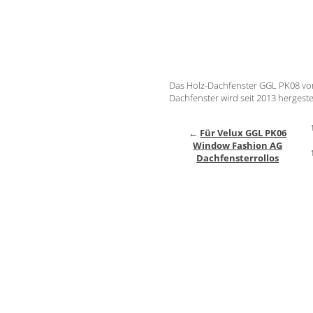
Das Holz-Dachfenster GGL PK08 vo
Dachfenster wird seit 2013 hergestel
←
Für Velux GGL PK06
Window Fashion AG
Dachfensterrollos