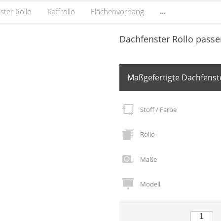
...
ster Rollo
Raffrollo
Flächenvorhang
Dachfenster Rollo passe
Maßgefertigte Dachfenste
Stoff / Farbe
Rollo
Maße
Modell