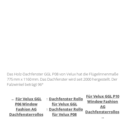
Gardinenstange
Stoffe
Panneaux
Das Holz-Dachfenster GGL P08 von Velux hat die Flügelinnenmaße
775 mm x 1160 mm. Das Dachfenster wird seit 2000 hergestellt. Der
Falzwinkel beträgt 96°
Für Velux GGL P10
←
Für Velux GGL
↑
Dachfenster Rollo
Window Fashion
P06 Window
für Velux GGL
AG
Fashion AG
↑
Dachfenster Rollo
Dachfensterrollos
Dachfensterrollos
für Velux P08
→