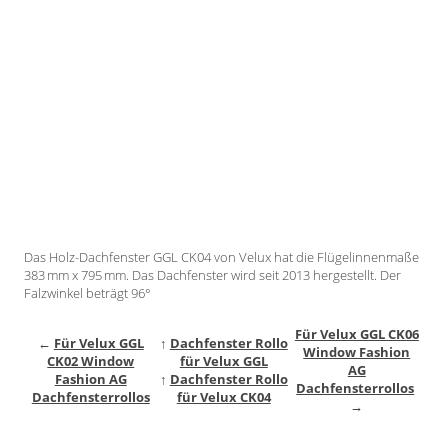
Gardinenstange
Stoffe
Panneaux
Das Holz-Dachfenster GGL CK04 von Velux hat die Flügelinnenmaße
383 mm x 795 mm. Das Dachfenster wird seit 2013 hergestellt. Der
Falzwinkel beträgt 96°
Für Velux GGL CK06
←
Für Velux GGL
↑
Dachfenster Rollo
Window Fashion
CK02 Window
für Velux GGL
AG
Fashion AG
↑
Dachfenster Rollo
Dachfensterrollos
Dachfensterrollos
für Velux CK04
→