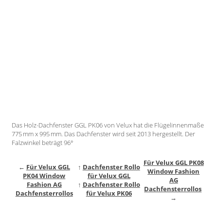
Gardinenstange
Stoffe
Panneaux
Das Holz-Dachfenster GGL PK06 von Velux hat die Flügelinnenmaße
775 mm x 995 mm. Das Dachfenster wird seit 2013 hergestellt. Der
Falzwinkel beträgt 96°
Für Velux GGL PK08
←
Für Velux GGL
↑
Dachfenster Rollo
Window Fashion
PK04 Window
für Velux GGL
AG
Fashion AG
↑
Dachfenster Rollo
Dachfensterrollos
Dachfensterrollos
für Velux PK06
→