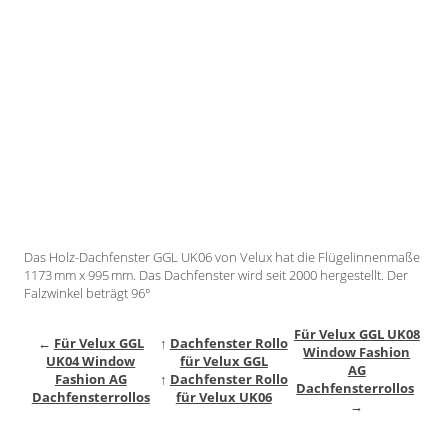
Gardinenstange
Stoffe
Panneaux
Das Holz-Dachfenster GGL UK06 von Velux hat die Flügelinnenmaße
1173 mm x 995 mm. Das Dachfenster wird seit 2000 hergestellt. Der
Falzwinkel beträgt 96°
Für Velux GGL UK08
←
Für Velux GGL
↑
Dachfenster Rollo
Window Fashion
UK04 Window
für Velux GGL
AG
Fashion AG
↑
Dachfenster Rollo
Dachfensterrollos
Dachfensterrollos
für Velux UK06
→