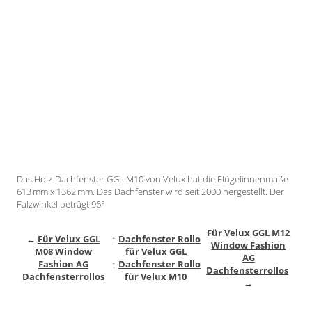
Gardinenstange
Stoffe
Panneaux
Das Holz-Dachfenster GGL M10 von Velux hat die Flügelinnenmaße
613 mm x 1362 mm. Das Dachfenster wird seit 2000 hergestellt. Der
Falzwinkel beträgt 96°
Für Velux GGL M12
←
Für Velux GGL
↑
Dachfenster Rollo
Window Fashion
M08 Window
für Velux GGL
AG
Fashion AG
↑
Dachfenster Rollo
Dachfensterrollos
Dachfensterrollos
für Velux M10
→