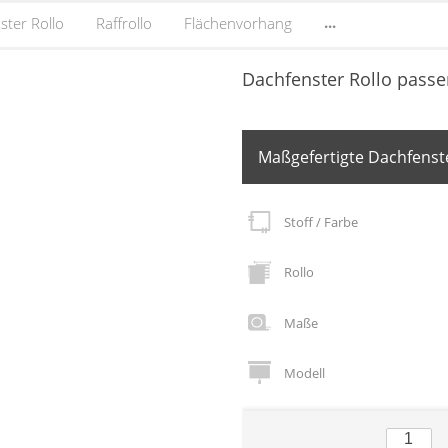
...
ster Rollo
Raffrollo
Flächenvorhang
Dachfenster Rollo passe
Maßgefertigte Dachfenste
Stoff / Farbe
Rollo
Maße
Modell