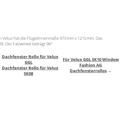
n Velux hat die Flügelinnenmaße 973 mm x 1215 mm. Das
lt. Der Falzwinkel beträgt 96°
↑
Dachfenster Rollo für Velux
Für Velux GGL SK10 Window
GGL
Fashion AG
↑
Dachfenster Rollo für Velux
Dachfensterrollos
→
SK08